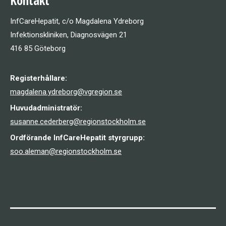
Kontakt
InfCareHepatit, c/o Magdalena Ydreborg
Infektionskliniken, Diagnosvägen 21
416 85 Göteborg
Registerhållare:
magdalena.ydreborg@vgregion.se
Huvudadministratör:
susanne.cederberg@regionstockholm.se
Ordförande InfCareHepatit styrgrupp:
soo.aleman@regionstockholm.se